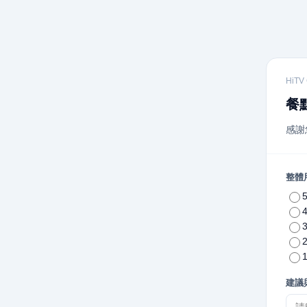
HiTV 
餐
感謝
整體
建議